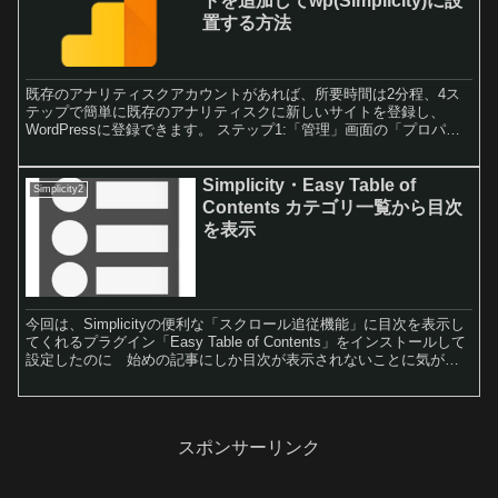
トを追加してwp(Simplicity)に設
す。
置する方法
既存のアナリティスクアカウントがあれば、所要時間は2分程、4ス
テップで簡単に既存のアナリティスクに新しいサイトを登録し、
WordPressに登録できます。 ステップ1:「管理」画面の「プロパテ
ィ作成」をクリックします。ステップ2:「ウェブサイトの名前」・
「ウェブサイトのURL」を入力し「業種」・「レポートのタイムゾ
ーン」を選択して「トラッキングIDの取得」をクリックします。ス
Simplicity・Easy Table of
Simplicity2
テップ3:トラッキングIDまたはトラッキングコードを取得します。ス
Contents カテゴリ一覧から目次
テップ4:取得したトラッキングIDを貼り付ける。
を表示
今回は、Simplicityの便利な「スクロール追従機能」に目次を表示し
てくれるプラグイン「Easy Table of Contents」をインストールして
設定したのに 始めの記事にしか目次が表示されないことに気が付
きちょっとだけ悩んだもので、目次が表示できた設定をメモしてお
くことにしました。
スポンサーリンク