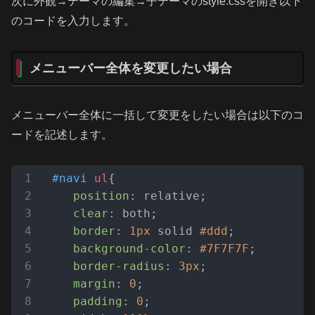
次に外観→テーマの編集→子テーマのstyle.cssを開き以下
のコードを入力します。
メニューバー全体を変更したい場合
メニューバー全体に一括して変更をしたい場合は以下のコ
ードを記述します。
#navi
ul
{

position
: relative;

clear
: both;

border
: 
1px
 solid 
#ddd
;

background-color
: 
#7F7F7F
;

border-radius
: 
3px
;

margin
: 
0
;

padding
: 
0
;
