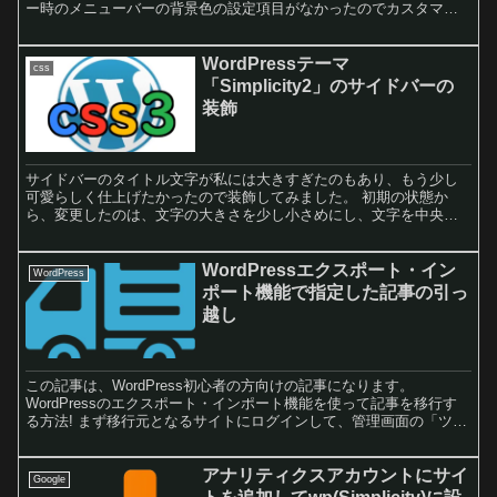
ー時のメニューバーの背景色の設定項目がなかったのでカスタマイ
ズしてみました。 グローバルメニューの文字色をグレーにしホバー
時の文字色は白に背景を濃いめのグレーに変更をしました。
WordPressテーマ
css
「Simplicity2」のサイドバーの
装飾
サイドバーのタイトル文字が私には大きすぎたのもあり、もう少し
可愛らしく仕上げたかったので装飾してみました。 初期の状態か
ら、変更したのは、文字の大きさを少し小さめにし、文字を中央寄
せにしてみました。 角はborder-radiusを使って少し丸くしてみまし
た。 出来上がりはこんな感じです。
WordPressエクスポート・イン
WordPress
ポート機能で指定した記事の引っ
越し
この記事は、WordPress初心者の方向けの記事になります。
WordPressのエクスポート・インポート機能を使って記事を移行す
る方法! まず移行元となるサイトにログインして、管理画面の「ツー
ル」→「エクスポート」をクリックします。次にエクスポートする
内容を指定します。 「投稿記事」の「カテゴリー」から「作成者」
と「開始日時」「終了日時」を選択し「公開済み」の記事だけをエ
アナリティクスアカウントにサイ
Google
クスポートし「エクスポートしたファイルをダウンロード」しま