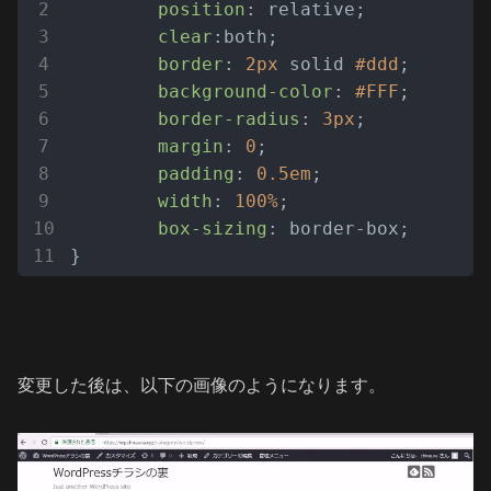
position
: relative;

clear
:both;

border
: 
2px
 solid 
#ddd
;

background-color
: 
#FFF
;

border-radius
: 
3px
;

margin
: 
0
;

padding
: 
0.5em
;

width
: 
100%
;

box-sizing
: border-box;

変更した後は、以下の画像のようになります。