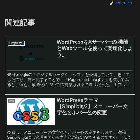
chiraura
関連記事
WordPressをXサーバーの 機能
Simplicity2
とWebツールを使って高速化しよ
う。
先日Googleの「デジタルワークショップ」を受講していて、思い出
したのが、高速化することで、「PageSpeed Insights」を試してみ
ると、67点。最適化についての提案は以下の通りだった。 1.ブラウ
ザのキャッシュを活用する2.画像を最適化する3.スクロールせずに見
えるコンテンツのレンダリングをブロックしている JavaScript/CSS
を排除する4.CSS を縮小する5.JavaScript を縮小する6.圧縮を有効
WordPressテーマ
css
にする。サーチコンソールの構造化にも問題はなく、APMテストで
【Simplicity2】メニューバー文
は問題はなかったのですが、高速化だけはやはり出現してしまいま
字色とホバー色の変更
した。画像も圧縮するの忘れてたので、「画像を最適化する」とい
う項目はあたりまえ。自業自得です。
今回は、メニューバーの文字色とホバー色の変更をします。 勿論、
Simplicity2には管理画面から文字色の設定ができるのですが、 ホバ