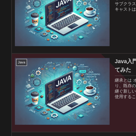
サブクラス
キャストは
をサブクラ
Java
Java
てみた
継承とは 
り、既存の
継ぐ新しい
使用するこ