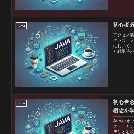
初心者必
Java
アクセス装
クラス、メ
において、
と継承時の
初心者必
Java
概念を
Javaの
クト、カプ
成などを説