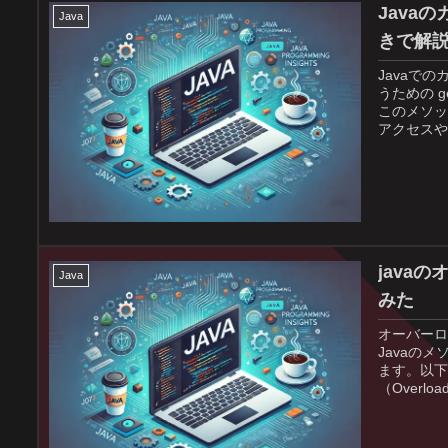
Java
Java
きで解
Javaで
うための g
このメソッ
アクセスや
に済みます
java
Java
みた
オーバーロー
Javaの
ます。以下
（Overload