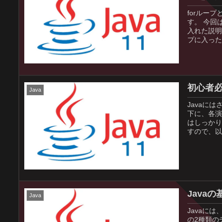
forルー
す。 今回
入れた説明
プに入った.
初心者必
Java
Javaに
下に、各演
はしっかり
すので、以
Java
Java
Javaに
の2種類の