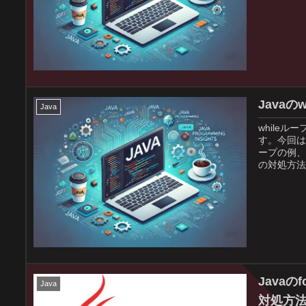
Java
Java
while
す。今回は
ープの例、
の対処方法
Java
Java
対処方