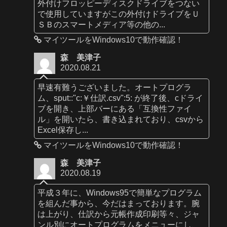
外付けフロッピーディスクドライブをつない
で使用していますがこの外付けドライブをＵ
ＳＢのスマートメディア等の他の...
マイツールをWindows10で動作確認！
森 美津子
2020.08.21
早速有難うございました。オートプログラ
ム、sput::"c:￥仕訳.csv":5: が終了後、cドライ
ブを開き、上部バーにある「互換性ファイ
ル」を開いたら、書き込まれており、csvから
Excel保存し...
マイツールをWindows10で動作確認！
森 美津子
2020.08.19
平成３年に、Windows95で簡単なプログラム
を組んだ事から、今だはまっております。腕
は上がり、仕訳から元帳作成印刷等々、ジャ
ンル別にオートプログラムをメニューにし、