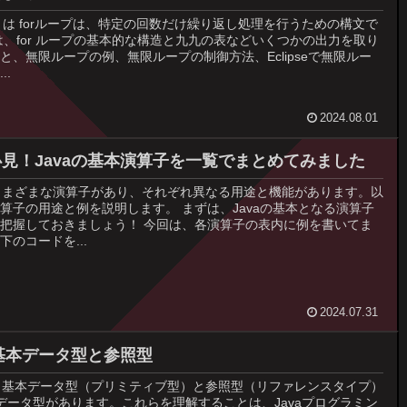
プとは forループは、特定の回数だけ繰り返し処理を行うための構文で
は、for ループの基本的な構造と九九の表などいくつかの出力を取り
と、無限ループの例、無限ループの制御方法、Eclipseで無限ルー
..
2024.08.01
見！Javaの基本演算子を一覧でまとめてみました
はさまざまな演算子があり、それぞれ異なる用途と機能があります。以
算子の用途と例を説明します。 まずは、Javaの基本となる演算子
把握しておきましょう！ 今回は、各演算子の表内に例を書いてま
下のコードを...
2024.07.31
の基本データ型と参照型
は、基本データ型（プリミティブ型）と参照型（リファレンスタイプ）
データ型があります。これらを理解することは、Javaプログラミン