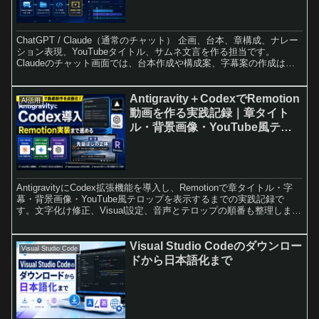
ChatGPT / Claude（通常のチャット） 企画、台本、章構成、ナレー
ション表現、YouTubeタイトル、サムネ文言を作る担当です。
Claudeのチャット画面では、台本作成や構成案、字幕案の作成はで
きます。ただし、プロジェクト内の...
Antigravity＋CodexでRemotion
AI活用
動画を作る実践記録｜章タイト
ル・背景画像・YouTube風テロ
ップまで表示してみた
AntigravityにCodex拡張機能を導入し、Remotionで章タイトル・字
幕・背景画像・YouTube風テロップを表示するまでの実践記録で
す。文字化け修正、Visual設定、音声とテロップの順番も整理しま
す。
Visual Studio Codeのダウンロー
Visual Studio Code
ドから日本語化まで