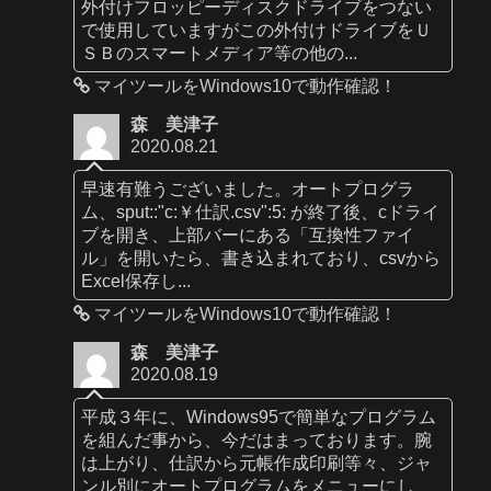
外付けフロッピーディスクドライブをつない
で使用していますがこの外付けドライブをＵ
ＳＢのスマートメディア等の他の...
マイツールをWindows10で動作確認！
森 美津子
2020.08.21
早速有難うございました。オートプログラ
ム、sput::"c:￥仕訳.csv":5: が終了後、cドライ
ブを開き、上部バーにある「互換性ファイ
ル」を開いたら、書き込まれており、csvから
Excel保存し...
マイツールをWindows10で動作確認！
森 美津子
2020.08.19
平成３年に、Windows95で簡単なプログラム
を組んだ事から、今だはまっております。腕
は上がり、仕訳から元帳作成印刷等々、ジャ
ンル別にオートプログラムをメニューにし、