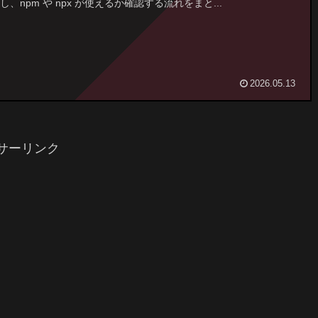
、npm や npx が使えるか確認する流れをまと...
2026.05.13
サーリンク