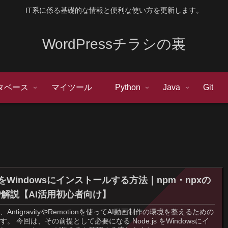
IT系に係る基礎的な情報と便利な使い方を更新します。
WordPressチラシの裏
タベース
マイツール
Python
Java
Git
jsをWindowsにインストールする方法｜npm・npxの
解説【AI活用初心者向け】
AntigravityやRemotionを使ってAI動画制作の環境を整えるための
。 今回は、その前提として必要になる Node.js をWindowsにイ