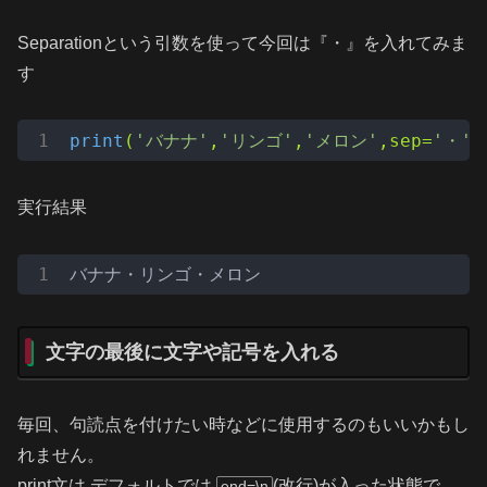
Separationという引数を使って今回は『・』を入れてみま
す
print
(
'バナナ'
,
'リンゴ'
,
'メロン'
,sep=
'・'
)
実行結果
バナナ・リンゴ・メロン
文字の最後に文字や記号を入れる
毎回、句読点を付けたい時などに使用するのもいいかもし
れません。
print文は デフォルトでは
(改行)が入った状態で
end=\n