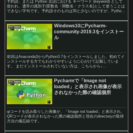
予約語、または Python 言語における キーワード (keyword) として
使われ、通常の識別子(変数名・関数名・クラス名)として使うことは
できない字句です。予約語そのものは35と少ないのですが、Python
には組み込み関数などがありこの関数も変数の使用は避けたい字句
です。その一覧とPycharmでの便利な閲覧方法など取得方法です。
Windows10にPycharm-
PyCharm
community-2019.3をインストー
ル
前回はAnaconda3からPython3.7をインストールしました。初めてイ
ンストールする方でもわかりやすいように心がけて記載していま
す。 まだインストールされていない方は、こちらから↓
https://wpchiraura.xyz/install-python-with-anaconda/それでは、
PythonのIDE Pycharm communityをインストールします。
Pycharmで「Image not
PyCharm
loaded」と表示され画像が表示
されなかった際の確認個所
qrコードを読み取りした画像が、「Image not loaded」と表示され、
QRコードが表示されなかった際の確認個所と現在のdirectoryの取得
方法の備忘録です。