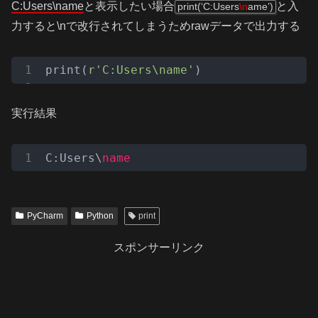
C:Users\name
と表示したい場合
と入
print(‘C:Users
\n
ame’)
力すると\nで改行されてしまうためrawデータで出力する
print(
r'C:Users\name'
)
実行結果
C:Users\
name
PyCharm
Python
print
スポンサーリンク