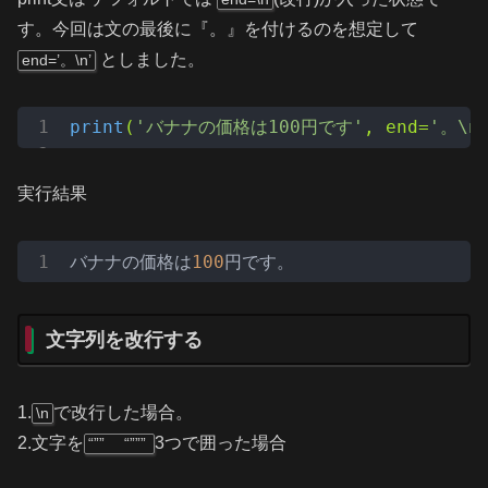
す。今回は文の最後に『。』を付けるのを想定して
としました。
end=’。\n’
print
(
'バナナの価格は100円です'
, end=
'。\n
実行結果
バナナの価格は
100
円です。
文字列を改行する
1.
で改行した場合。
\n
2.文字を
3つで囲った場合
“”” “”””