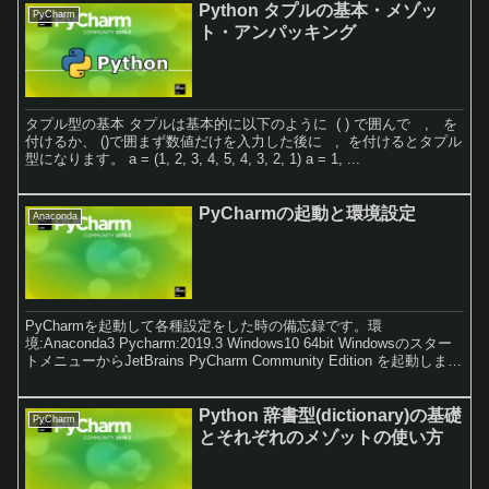
Python タプルの基本・メゾッ
PyCharm
ト・アンパッキング
タプル型の基本 タプルは基本的に以下のように ( ) で囲んで , を
付けるか、 ()で囲まず数値だけを入力した後に , を付けるとタプル
型になります。 a = (1, 2, 3, 4, 5, 4, 3, 2, 1) a = 1, ...
PyCharmの起動と環境設定
Anaconda
PyCharmを起動して各種設定をした時の備忘録です。環
境:Anaconda3 Pycharm:2019.3 Windows10 64bit Windowsのスター
トメニューからJetBrains PyCharm Community Edition を起動しま
す。 最初は何もインポートするものがないので、『Do not import
setings 』のまま『OK』 をクリックします。次にプライバシーポリ
シーに同意するのでチェックを入れて『Continue』をクリックしま
Python 辞書型(dictionary)の基礎
PyCharm
す。
とそれぞれのメゾットの使い方