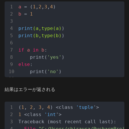
a
 = (
1
,
2
,
3
,
4
b
 = 
1
print
(a,type(a)
print
(b,type(b)
)

if
a
in
b
:

    print(
'yes'
else
:

    print(
'no'
)
結果はエラーが返される
(
1
, 
2
, 
3
, 
4
) <class 
'tuple
1
 <class 
'int
'>

Traceback (most recent call last):

File
"C:/Users/chiraura/PycharmProje