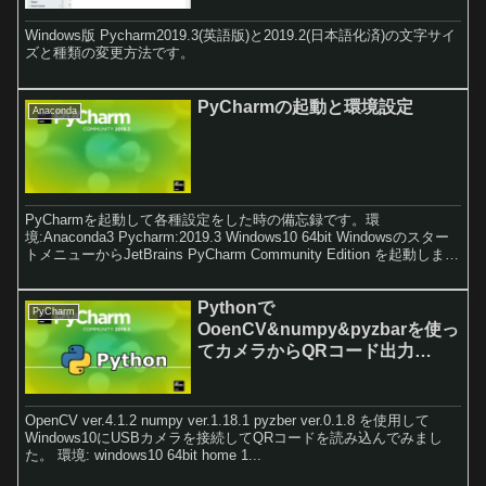
Windows版 Pycharm2019.3(英語版)と2019.2(日本語化済)の文字サイ
ズと種類の変更方法です。
PyCharmの起動と環境設定
Anaconda
PyCharmを起動して各種設定をした時の備忘録です。環
境:Anaconda3 Pycharm:2019.3 Windows10 64bit Windowsのスター
トメニューからJetBrains PyCharm Community Edition を起動しま
す。 最初は何もインポートするものがないので、『Do not import
setings 』のまま『OK』 をクリックします。次にプライバシーポリ
シーに同意するのでチェックを入れて『Continue』をクリックしま
Pythonで
PyCharm
す。
OoenCV&numpy&pyzbarを使っ
てカメラからQRコード出力
【windows10】
OpenCV ver.4.1.2 numpy ver.1.18.1 pyzber ver.0.1.8 を使用して
Windows10にUSBカメラを接続してQRコードを読み込んでみまし
た。 環境: windows10 64bit home 1...