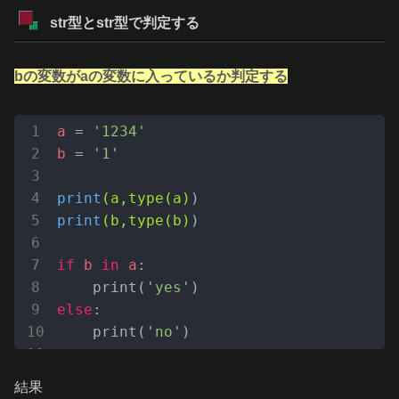
str型とstr型で判定する
bの変数がaの変数に入っているか判定する
a
 = 
'1234'
b
 = 
'1'
print
(a,type(a)
print
(b,type(b)
)

if
b
in
a
:

    print(
'yes'
else
:

    print(
'no'
)
結果