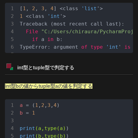
[
1
, 
2
, 
3
, 
4
] <class 
'list
1
 <class 
'int
'>

Traceback (most recent call last):

File
"C:/Users/chiraura/PycharmProje
if
 a 
in
 b:

TypeError: argument 
of
type
'int
' 
is
n
int型とtuple型で判定する
int型bの値からtuple型aの値を判定する
a
 = (
1
,
2
,
3
,
4
b
 = 
1
print
(a,type(a)
print
(b,type(b)
)
