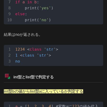
if
a
in
b
:

    print(
'yes'
else
:

    print(
'no'
)
結果はnoが返される。
1234
 <
class
 '
str
1
 <
class
 '
str
no
int型とlist型で判定する
int型bの値からlist型aに入っているか判定する
a
 = [
1
, 
2
, 
3
, 
4
] #変数aに
123