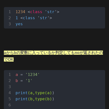
1234
 <
class
 '
str
1
 <
class
 '
str
yes
aからbの変数に入っているか判定してもnoが返されたの
でOK
a
 = 
'1234'
b
 = 
'1'
print
(a,type(a)
print
(b,type(b)
)
