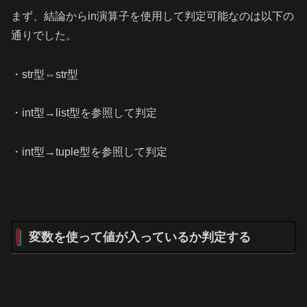
まず、結論からin演算子を使用して判定可能なのは以下の
通りでした。
・str型⇔str型
・int型→list型を参照して判定
・int型→tuple型を参照して判定
変数を使って値が入っているか判定する