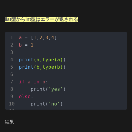
list型からint型はエラーが返される
a
 = [
1
,
2
,
3
,
4
b
 = 
1
print
(a,type(a)
print
(b,type(b)
)

if
a
in
b
:

    print(
'yes'
else
:

    print(
'no'
)
結果