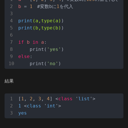
b
 = 
1
　#変数bに
1
を代入

print
(a,type(a)
print
(b,type(b)
)

if
b
in
a
:

    print(
'yes'
else
:

    print(
'no'
)
結果
[
1
, 
2
, 
3
, 
4
] <
class
 '
list
1
 <
class
 '
int
yes