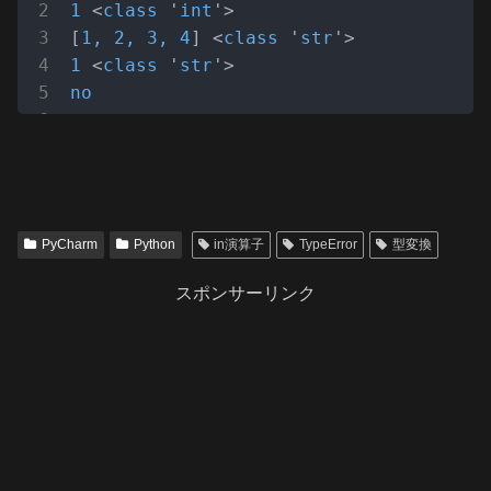
1
 <
class
 '
int
'>

[
1, 
2
, 
3
, 
4
] <
class
 '
str
1
 <
class
 '
str
no
PyCharm
Python
in演算子
TypeError
型変換
スポンサーリンク