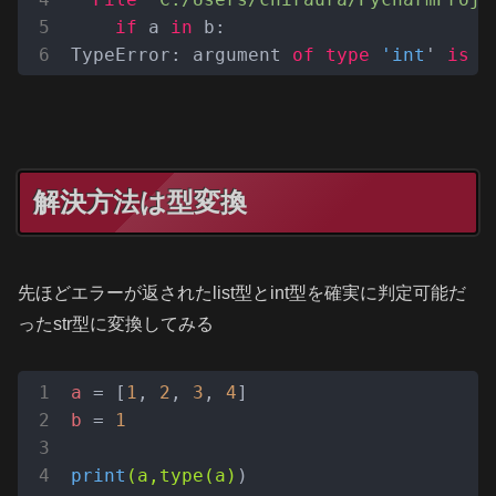
if
 a 
in
 b:

TypeError: argument 
of
type
'int
' 
is
n
解決方法は型変換
先ほどエラーが返されたlist型とint型を確実に判定可能だ
ったstr型に変換してみる
a
 = [
1
, 
2
, 
3
, 
4
b
 = 
1
print
(a,type(a)