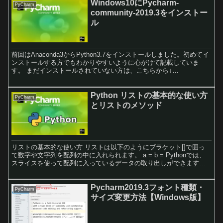
Windows10にPycharm-
PyCharm
community-2019.3をインストー
ル
前回はAnaconda3からPython3.7をインストールしました。初めてイ
ンストールする方でもわかりやすいように心がけて記載していま
す。 まだインストールされていない方は、こちらから↓
https://wpchiraura.xyz/install-python-with-anaconda/それでは、
PythonのIDE Pycharm communityをインストールします。
Python リストの基本的な使い方
PyCharm
とリストのメソッド
リストの基本的な使い方 リストは以下のようにブラケット[]で囲っ
て数字や文字列を配列の中に入れられます。 a = b = Pythonでは、
スライスを使って配列に入っているデータの取り出しができます。
配列0から2までの値を取り出したい場合...
Pycharm2019.3フォント種類・
PyCharm
サイズ変更方法【Windows版】