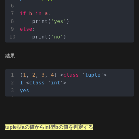
if
b
in
a
:

    print(
'yes'
else
:

    print(
'no'
)
結果
(
1
, 
2
, 
3
, 
4
) <
class
 '
tuple
1
 <
class
 '
int
yes
tuple型aの値からint型bの値を判定する