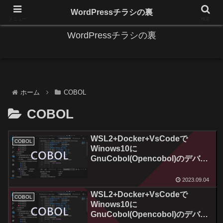
IT系に係る基礎的な情報と便利な使い方を更新します。
WordPressチラシの裏
メニュー
検索
WordPressチラシの裏
ホーム
COBOL
COBOL
WSL2+Docker+VsCodeで
COBOL
Winows10に
GnuCobol(Opencobol)のデバッ
グ環境を作ってみる！Vol.3
2023.09.04
WSL2+Docker+VsCodeで
COBOL
Winows10に
GnuCobol(Opencobol)のデバッ