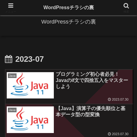
IT系に係る基礎的な情報と便利な使い方を更新します。
WordPressチラシの裏
メニュー
検索
WordPressチラシの裏
2023-07
プログラミング初心者必見！
Java
Javaのif文で四捨五入をマスター
しよう
2023.07.30
【Java】演算子の優先順位と基
Java
本データ型の型変換
2023.07.30