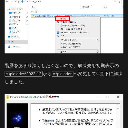
階層をあまり深くしたくないので、解凍先を初期表示の
から
へ変更してC直下に解凍
c:\pleiades\2022-12
c:\pleiades
しました。