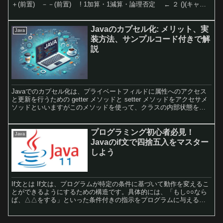
＋(前置) －－(前置) ! 1加算・1減算・論理否定 ← ２ ()(キャス
ト) 型変換 ３ ...
Javaのカプセル化: メリット、実
Java
装方法、サンプルコード付きで解
説
Javaでのカプセル化は、プライベートフィルドに属性へのアクセス
と更新を行うための getter メソッドと setter メソッドをアクセサメ
ソッドといいますがこのメソッドを使って、クラスの内部状態を隠
蔽することで、データの不正なアクセスや改変を防ぎ、クラス内部
の実装を変更しても、外部に影響を与えずに済みます。
プログラミング初心者必見！
Java
Javaのif文で四捨五入をマスター
しよう
If文とは If文は、プログラムが特定の条件に基づいて動作を変えるこ
とができるようにするための構造です。具体的には、「もし○○なら
ば、△△をする」といった条件付きの指示をプログラムに与えるも
のです。 日常の例で説明 例えば、あなたが外に出か...