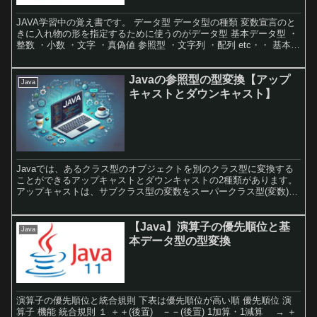
JAVA学習中の覚え書です。 データ型 データ型の種類 変数宣言のと
きに入れ物の形を指定するために使うのがデータ型 基本データ型 ・
整数 ・小数 ・文字 ・真偽値 参照型 ・文字列 ・配列 etc・・ 基本デ
ータ型と参照型の詳細はこちらから...
Javaの参照型の型変換【アップ
Java
キャストとダウンキャスト】
Javaでは、あるクラス型のオブジェクトを別のクラス型に変換する
ことができるアップキャストとダウンキャストの2種類があります。
アップキャストは、サブクラス型の変数をスーパークラス型(変数)の
参照に代入できます。ダウンキャストは、インスタンス(実体)がサブ
クスの場合、スーパークラス型の変数をサブクラス型の変数に代入
(変数)の参照に代入できます。
【Java】演算子の優先順位と基
Java
本データ型の型変換
演算子の優先順位と統合規則 下表は優先順位が高い順 優先順位 演
算子 機能 統合規則 １ ＋＋(後置) －－(後置) 1加算・1減算 → ＋