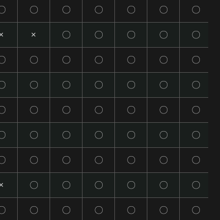
〇
〇
〇
〇
〇
〇
〇
×
×
〇
〇
〇
〇
〇
〇
〇
〇
〇
〇
〇
〇
〇
〇
〇
〇
〇
〇
〇
〇
〇
〇
〇
〇
〇
〇
〇
〇
〇
〇
〇
〇
〇
〇
〇
〇
〇
〇
〇
〇
×
〇
〇
〇
〇
〇
〇
〇
〇
〇
〇
〇
〇
〇