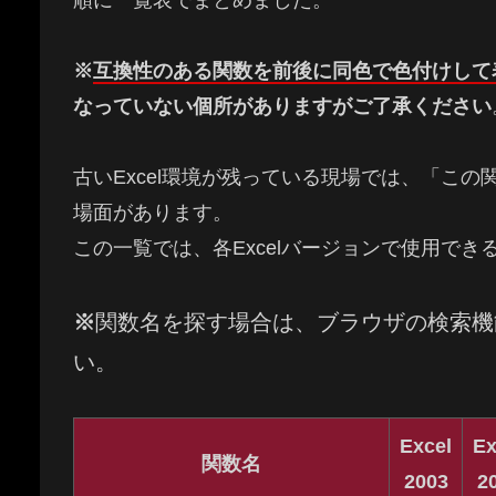
※
互換性のある関数を前後に同色で色付けして
なっていない個所がありますがご了承ください
古いExcel環境が残っている現場では、「こ
場面があります。
この一覧では、各Excelバージョンで使用で
※
関数名を探す場合は、ブラウザの検索機
い。
Excel
Ex
関数名
2003
2