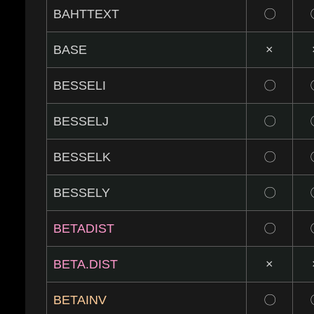
BAHTTEXT
〇
BASE
×
BESSELI
〇
BESSELJ
〇
BESSELK
〇
BESSELY
〇
BETADIST
〇
BETA.DIST
×
BETAINV
〇