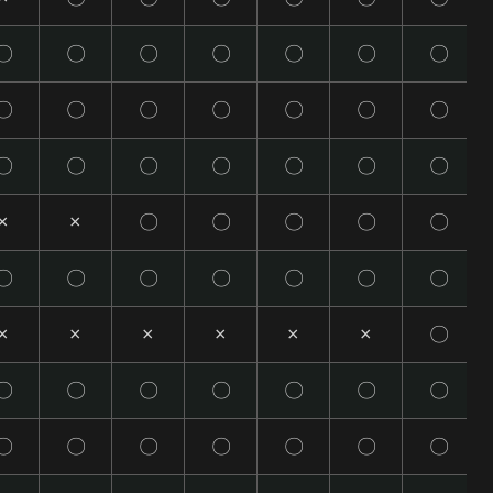
〇
〇
〇
〇
〇
〇
〇
〇
〇
〇
〇
〇
〇
〇
〇
〇
〇
〇
〇
〇
〇
×
×
〇
〇
〇
〇
〇
〇
〇
〇
〇
〇
〇
〇
×
×
×
×
×
×
〇
〇
〇
〇
〇
〇
〇
〇
〇
〇
〇
〇
〇
〇
〇