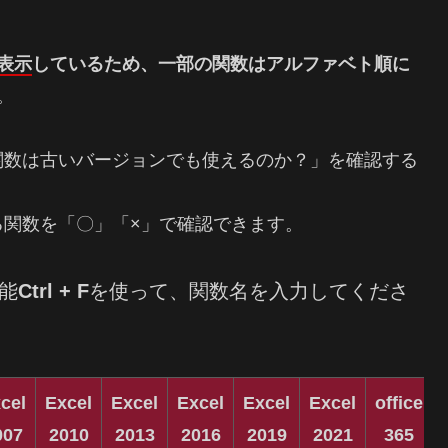
表示
しているため、一部の関数はアルファベト順に
。
の関数は古いバージョンでも使えるのか？」を確認する
きる関数を「〇」「×」で確認できます。
能
Ctrl + F
を使って、関数名を入力してくださ
cel
Excel
Excel
Excel
Excel
Excel
office
007
2010
2013
2016
2019
2021
365