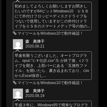
初めましてよろしくお願いしますお聞きし
たいのですが64ビットWindows10 ＵＳＢ
にて外付けフロッピーディスクドライブを
つないで使用していますがこの外付けドラ
イブをＵＳＢのスマートメディア等の他の...
マイツールをWindows10で動作確認！
森 美津子
2020.08.21
早速有難うございました。オートプログラ
ム、sput::"c:￥仕訳.csv":5: が終了後、cドラ
イブを開き、上部バーにある「互換性ファ
イル」を開いたら、書き込まれており、csv
からExcel保存し...
マイツールをWindows10で動作確認！
森 美津子
2020.08.19
平成３年に、Windows95で簡単なプログラ