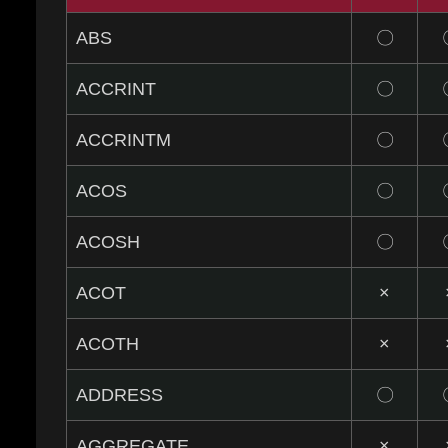
ABS
〇
ACCRINT
〇
ACCRINTM
〇
ACOS
〇
ACOSH
〇
ACOT
×
ACOTH
×
ADDRESS
〇
AGGREGATE
×