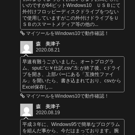
いのですが64ビットWindows10 ＵＳＢにて
外付けフロッピーディスクドライブをつない
で使用していますがこの外付けドライブをＵ
ＳＢのスマートメディア等の他の...
マイツールをWindows10で動作確認！
森 美津子
2020.08.21
早速有難うございました。オートプログラ
ム、sput::"c:￥仕訳.csv":5: が終了後、cドライ
ブを開き、上部バーにある「互換性ファイ
ル」を開いたら、書き込まれており、csvから
Excel保存し...
マイツールをWindows10で動作確認！
森 美津子
2020.08.19
平成３年に、Windows95で簡単なプログラム
を組んだ事から、今だはまっております。腕