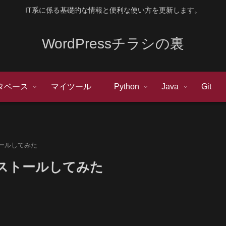
IT系に係る基礎的な情報と便利な使い方を更新します。
WordPressチラシの裏
タベース
マイツール
Python
Java
Git
ンストールしてみた
版インストールしてみた