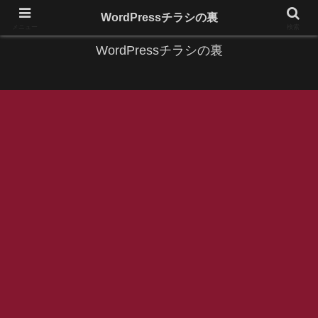
IT系に係る基礎的な情報と便利な使い方を更新します。
WordPressチラシの裏
メニュー
検索
WordPressチラシの裏