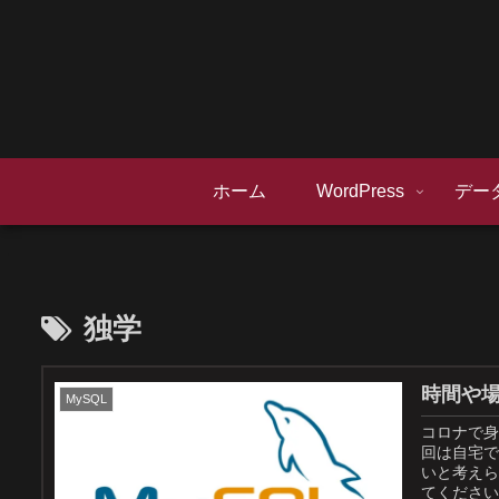
ホーム
WordPress
デー
独学
時間や場
MySQL
コロナで身
回は自宅で
いと考えら
てください 