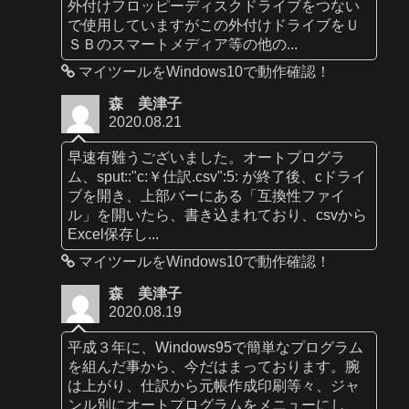
外付けフロッピーディスクドライブをつない
で使用していますがこの外付けドライブをＵ
ＳＢのスマートメディア等の他の...
マイツールをWindows10で動作確認！
森 美津子
2020.08.21
早速有難うございました。オートプログラ
ム、sput::"c:￥仕訳.csv":5: が終了後、cドライ
ブを開き、上部バーにある「互換性ファイ
ル」を開いたら、書き込まれており、csvから
Excel保存し...
マイツールをWindows10で動作確認！
森 美津子
2020.08.19
平成３年に、Windows95で簡単なプログラム
を組んだ事から、今だはまっております。腕
は上がり、仕訳から元帳作成印刷等々、ジャ
ンル別にオートプログラムをメニューにし、