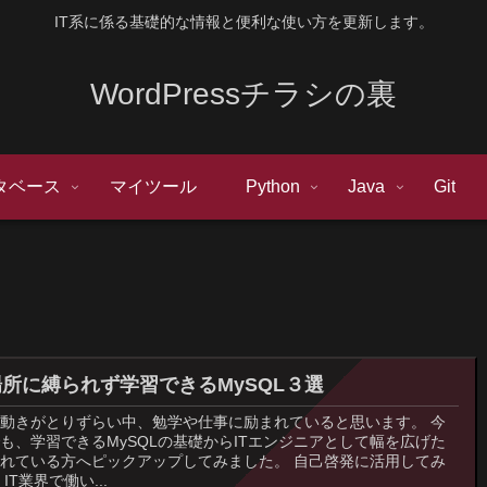
IT系に係る基礎的な情報と便利な使い方を更新します。
WordPressチラシの裏
タベース
マイツール
Python
Java
Git
所に縛られず学習できるMySQL３選
動きがとりずらい中、勉学や仕事に励まれていると思います。 今
も、学習できるMySQLの基礎からITエンジニアとして幅を広げた
れている方へピックアップしてみました。 自己啓発に活用してみ
IT業界で働い...