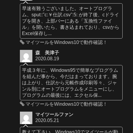
早速有難うございました。オートプログラ
ム、sput::"c:￥仕訳.csv":5: が終了後、cドライ
ブを開き、上部バーにある「互換性ファイ
ル」を開いたら、書き込まれており、csvから
Excel保存し...
マイツールをWindows10で動作確認！
森 美津子
2020.08.19
平成３年に、Windows95で簡単なプログラム
を組んだ事から、今だはまっております。腕
は上がり、仕訳から元帳作成印刷等々、ジャ
ンル別にオートプログラムをメニューにし、
プログラムの最後には、エクセル保...
マイツールをWindows10で動作確認！
マイツールファン
2020.05.21
教えて下さい。Windows10でマイツールが動