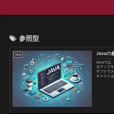
参照型
Java
Java
Javaで
るアップキ
サブクラス
キャストは
をサブクラ