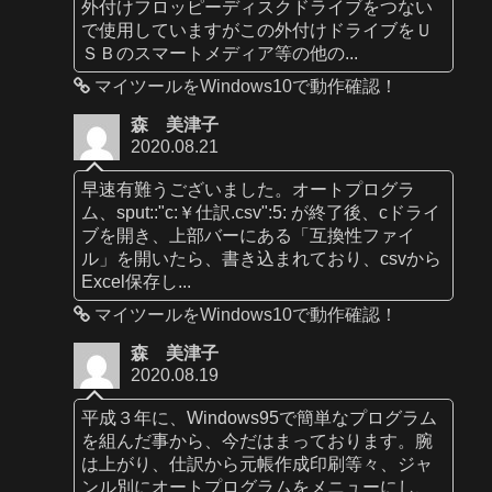
外付けフロッピーディスクドライブをつない
で使用していますがこの外付けドライブをＵ
ＳＢのスマートメディア等の他の...
マイツールをWindows10で動作確認！
森 美津子
2020.08.21
早速有難うございました。オートプログラ
ム、sput::"c:￥仕訳.csv":5: が終了後、cドライ
ブを開き、上部バーにある「互換性ファイ
ル」を開いたら、書き込まれており、csvから
Excel保存し...
マイツールをWindows10で動作確認！
森 美津子
2020.08.19
平成３年に、Windows95で簡単なプログラム
を組んだ事から、今だはまっております。腕
は上がり、仕訳から元帳作成印刷等々、ジャ
ンル別にオートプログラムをメニューにし、