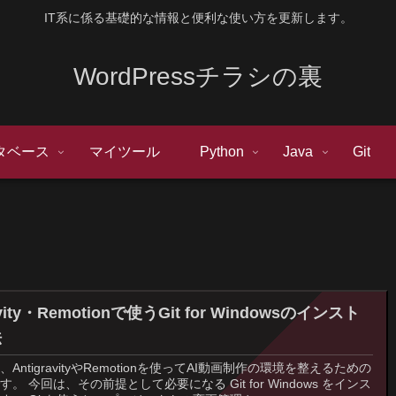
IT系に係る基礎的な情報と便利な使い方を更新します。
WordPressチラシの裏
タベース
マイツール
Python
Java
Git
avity・Remotionで使うGit for Windowsのインスト
法
AntigravityやRemotionを使ってAI動画制作の環境を整えるための
。 今回は、その前提として必要になる Git for Windows をインス