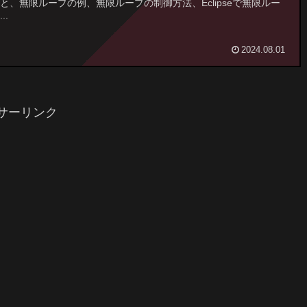
と、無限ループの例、無限ループの制御方法、Eclipseで無限ルー
..
2024.08.01
サーリンク