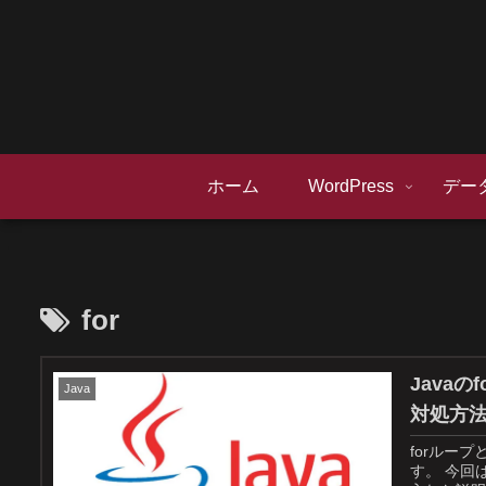
ホーム
WordPress
デー
for
Java
Java
対処方
forルー
す。 今回