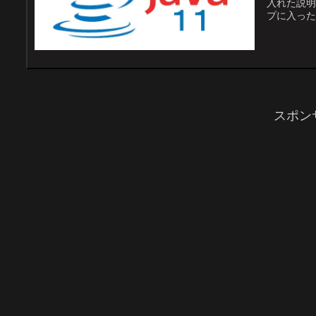
入れた説明
プに入った.
スポン