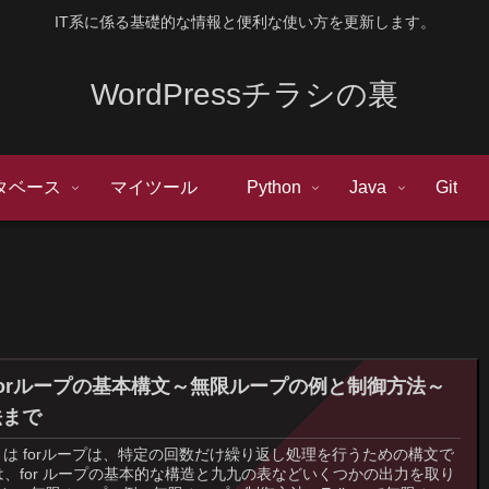
IT系に係る基礎的な情報と便利な使い方を更新します。
WordPressチラシの裏
タベース
マイツール
Python
Java
Git
のforループの基本構文～無限ループの例と制御方法～
法まで
プとは forループは、特定の回数だけ繰り返し処理を行うための構文で
は、for ループの基本的な構造と九九の表などいくつかの出力を取り