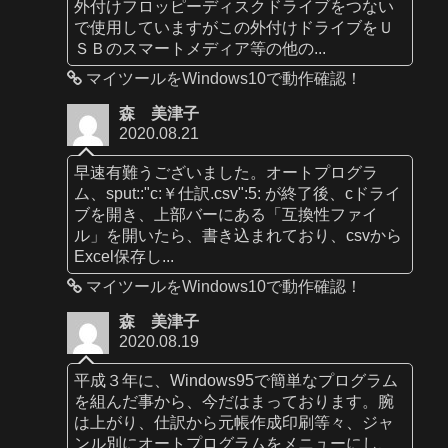
外付けフロッピーディスクドライブをつない
で使用していますがこの外付けドライブをＵ
ＳＢのスマートメディア等の他の...
マイツールをWindows10で動作確認！
森 美津子
2020.08.21
早速有難うございました。オートプログラ
ム、sput::"c:￥仕訳.csv":5: が終了後、cドライ
ブを開き、上部バーにある「互換性ファイ
ル」を開いたら、書き込まれており、csvから
Excel保存し...
マイツールをWindows10で動作確認！
森 美津子
2020.08.19
平成３年に、Windows95で簡単なプログラム
を組んだ事から、今だはまっております。腕
は上がり、仕訳から元帳作成印刷等々、ジャ
ンル別にオートプログラムをメニューにし、