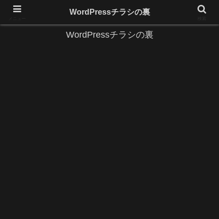
IT系に係る基礎的な情報と便利な使い方を更新します。
WordPressチラシの裏
メニュー
検索
WordPressチラシの裏